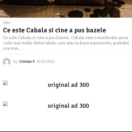
UTILE
Ce este Cabala si cine a pus bazele
Ce este Cabala si cine a pus bazele. Cabala este considerata sursa
celor mai multe dintre ideile care stau la baza masoneriei, probabil
cea mai...
by
Cristian P.
25.02.2022
2
5
.
0
2
.
2
0
2
2