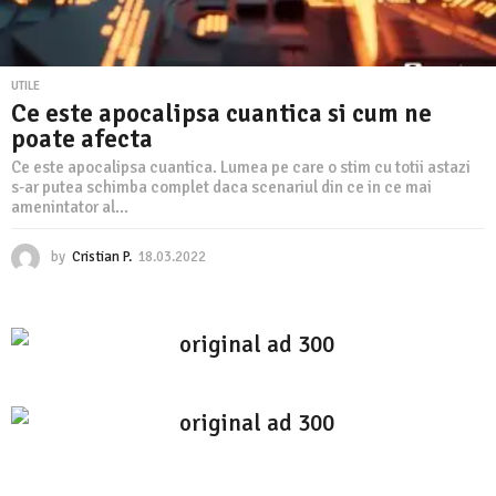
UTILE
Ce este apocalipsa cuantica si cum ne
poate afecta
Ce este apocalipsa cuantica. Lumea pe care o stim cu totii astazi
s-ar putea schimba complet daca scenariul din ce in ce mai
amenintator al...
by
Cristian P.
18.03.2022
1
8
.
0
3
.
2
0
2
2