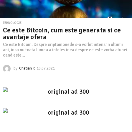
TEHNOLOGIE
Ce este Bitcoin, cum este generata si ce
avantaje ofera
Ce este Bitcoin. Despre criptomonede s-a vorbit intens in ultimii
ani, insa nu toata lumea a inteles inca despre ce este vorba atunci
cand este...
by
Cristian P.
10.07.2021
1
0
.
0
7
.
2
0
2
1