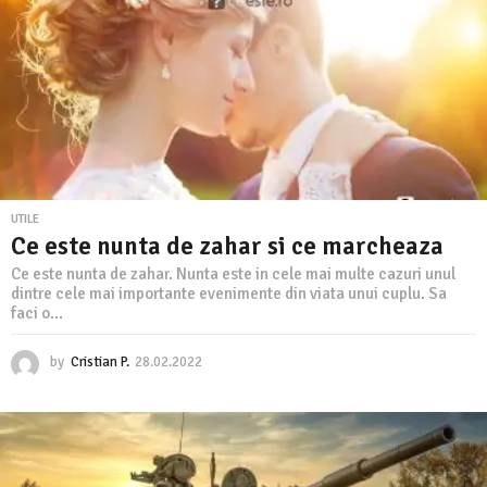
.
2
0
2
2
UTILE
Ce este nunta de zahar si ce marcheaza
Ce este nunta de zahar. Nunta este in cele mai multe cazuri unul
dintre cele mai importante evenimente din viata unui cuplu. Sa
faci o...
by
Cristian P.
28.02.2022
2
8
.
0
2
.
2