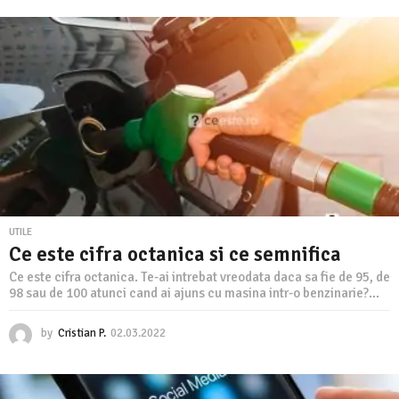
.
0
3
.
2
0
2
2
UTILE
Ce este cifra octanica si ce semnifica
Ce este cifra octanica. Te-ai intrebat vreodata daca sa fie de 95, de
98 sau de 100 atunci cand ai ajuns cu masina intr-o benzinarie?...
by
Cristian P.
02.03.2022
0
2
.
0