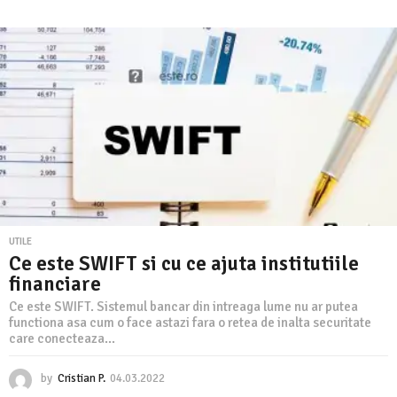
6
c
.
0
a
3
r
.
2
e
0
t
2
2
e
i
n
t
UTILE
e
Ce este SWIFT si cu ce ajuta institutiile
financiare
r
Ce este SWIFT. Sistemul bancar din intreaga lume nu ar putea
e
functiona asa cum o face astazi fara o retea de inalta securitate
s
care conecteaza...
e
by
Cristian P.
04.03.2022
0
a
6